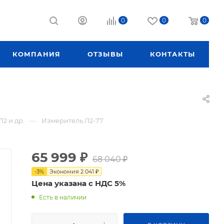
0
0
0
КОМПАНИЯ
ОТЗЫВЫ
КОНТАКТЫ
—
2 и др.
Измеритель Л2-77
65 999
₽
68 040
₽
-
3
%
Экономия
2 041
₽
Цена указана с НДС 5%
Есть в наличии