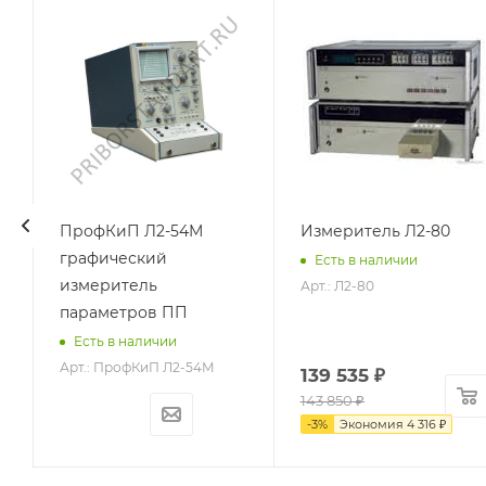
ПрофКиП Л2-54М
Измеритель Л2-80
графический
Есть в наличии
измеритель
Арт.: Л2-80
параметров ПП
Есть в наличии
Арт.: ПрофКиП Л2-54М
139 535
₽
143 850
₽
-
3
%
Экономия
4 316
₽