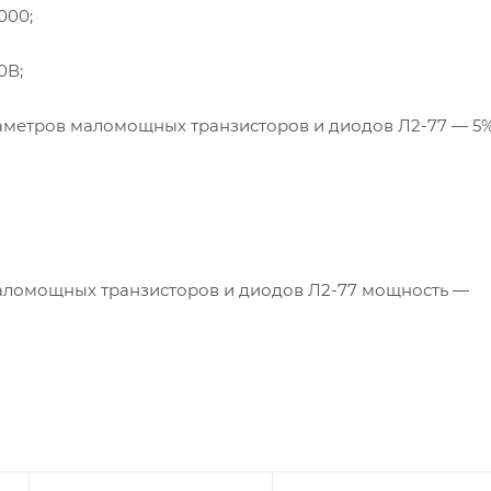
000;
50В
;
аметров маломощных транзисторов и диодов
Л2-77
— 5%
аломощных транзисторов и диодов
Л2-77
мощность —