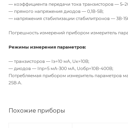
— коэффициента передачи тока транзисторов — 5–2
— прямого напряжения диодов — 0,
1В-5В
;
— напряжения стабилизации стабилитронов —
3В-1
Погрешность измерений прибором измеритель пар
Режимы измерения параметров:
— транзисторов — Iэ=10 мА, Uк=10В;
— диодов — Iпр=5
мА-300
мА, Uобр=
10В-400В
;
Потребляемая прибором измеритель параметров м
25В·А.
Похожие приборы