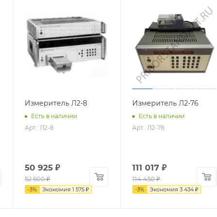
Измеритель Л2-8
Измеритель Л2-76
Есть в наличии
Есть в наличии
Арт.: Л2-8
Арт.: Л2-76
50 925
₽
111 017
₽
52 500
₽
114 450
₽
-
3
%
Экономия
1 575
₽
-
3
%
Экономия
3 434
₽