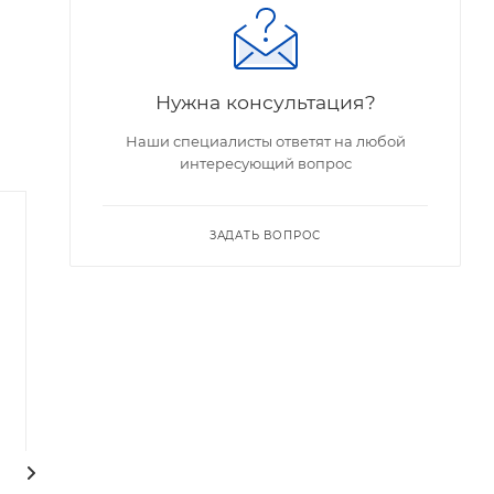
Нужна консультация?
Наши специалисты ответят на любой
интересующий вопрос
ЗАДАТЬ ВОПРОС
ПрофКиП С1-150М
ПрофКиП С1-120М
осциллограф
осциллограф