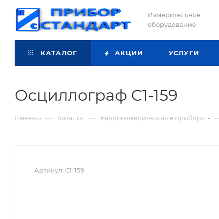
Измерительное
оборудование
КАТАЛОГ
АКЦИИ
УСЛУГИ
Осциллограф С1-159
—
—
Главная
Каталог
Радиоизмерительные приборы
Артикул:
С1-159