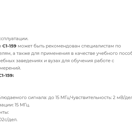
ксплуатации.
ф
С1-159
может быть рекомендован специалистам по
лям, а также для применения в качестве учебного посо
ебных заведениях и вузах для обучения работе с
мерений.
1-159:
юдаемого сигнала: до 15 МГц.Чувствительность: 2 мВ/дел
ации: 15 МГц.
энты:
02с/дел.