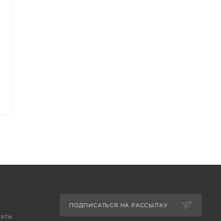
универсальный (1
универсальный (2
канал, 0 МГц … 5 МГц)
канала, 0 МГц … 100
МГц)
Есть в наличии
Арт.: ПрофКиП С1-150М
Есть в наличии
Арт.: ПрофКиП С1-120М
26 736
₽
162 247
₽
27 563
₽
167 265
₽
-
3
%
Экономия
827
₽
-
3
%
Экономия
5 018
₽
ПОДПИСАТЬСЯ НА РАССЫЛКУ
латы