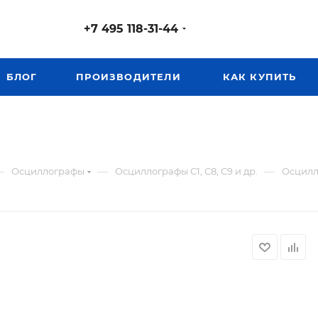
+7 495 118-31-44
БЛОГ
ПРОИЗВОДИТЕЛИ
КАК КУПИТЬ
—
—
—
Осциллографы
Осциллографы С1, С8, С9 и др.
Осцилл