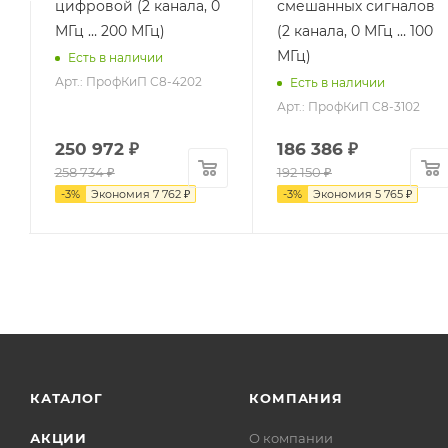
цифровой (2 канала, 0
смешанных сигналов
МГц … 200 МГц)
(2 канала, 0 МГц … 100
МГц)
Есть в наличии
Арт.: ПрофКиП С8-4202
Есть в наличии
Арт.: ПрофКиП С8-3102
250 972
₽
186 386
₽
258 734
₽
192 150
₽
-
3
%
Экономия
7 762
₽
-
3
%
Экономия
5 765
₽
КАТАЛОГ
КОМПАНИЯ
АКЦИИ
О компании