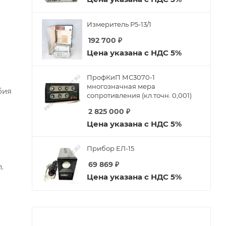
Измеритель Р5-13/1
192 700
₽
Цена указана с НДС 5%
ПрофКиП МС3070-1
многозначная мера
бия
сопротивления (кл.точн. 0,001)
2 825 000
₽
Цена указана с НДС 5%
Прибор ЕЛ-15
69 869
₽
.
Цена указана с НДС 5%