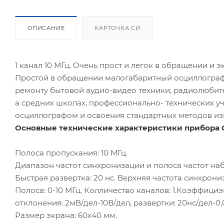
ОПИСАНИЕ
КАРТОЧКА СИ
1 канал 10 МГц. Очень прост и легок в обращении и э
Простой в обращении малогабаритный осциллогра
ремонту бытовой аудио-видео техники, радиолюбите
а средних школах, профессионально- технических уч
осциллографом и освоения стандартных методов из
Основные технические характеристики прибора С
Полоса пропускания: 10 МГц.
Диапазон частот синхронизации и полоса частот набл
Быстрая развертка: 20 нс. Верхняя частота синхрониз
Полоса: 0-10 МГц. Колличество каналов: 1.Коэффици
отклонения: 2мВ/дел-10В/дел, развертки: 20нс/дел-0,
Размер экрана: 60х40 мм.