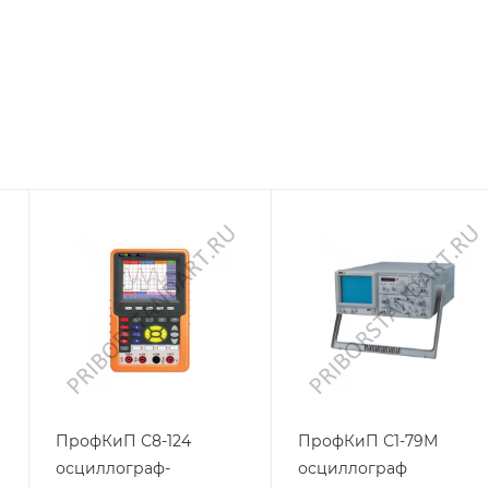
ПрофКиП С8-124
ПрофКиП С1-79М
осциллограф-
осциллограф