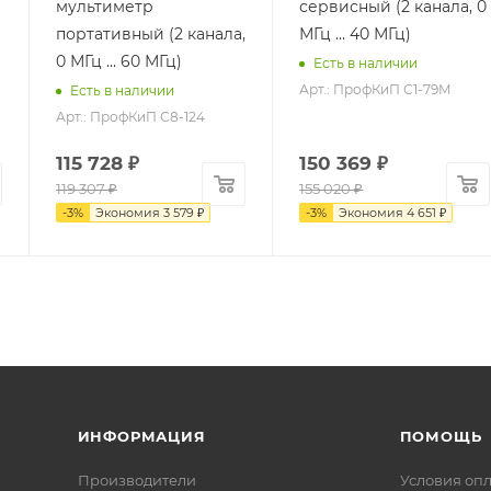
мультиметр
сервисный (2 канала, 0
портативный (2 канала,
МГц … 40 МГц)
0 МГц … 60 МГц)
Есть в наличии
Арт.: ПрофКиП С1-79М
Есть в наличии
Арт.: ПрофКиП С8-124
115 728
₽
150 369
₽
119 307
₽
155 020
₽
-
3
%
Экономия
3 579
₽
-
3
%
Экономия
4 651
₽
ИНФОРМАЦИЯ
ПОМОЩЬ
Производители
Условия оп