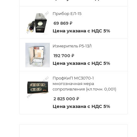
Прибор ЕЛ-15
69 869
₽
Цена указана с НДС 5%
Измеритель Р5-13/1
192 700
₽
Цена указана с НДС 5%
ПрофКиП МС3070-1
многозначная мера
сопротивления (кл.точн. 0,001)
2 825 000
₽
Цена указана с НДС 5%