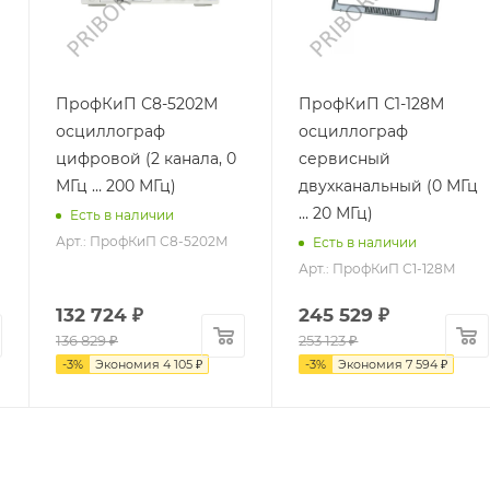
ПрофКиП С8-5202М
ПрофКиП С1-128М
осциллограф
осциллограф
цифровой (2 канала, 0
сервисный
МГц … 200 МГц)
двухканальный (0 МГц
… 20 МГц)
Есть в наличии
Арт.: ПрофКиП С8-5202М
Есть в наличии
Арт.: ПрофКиП С1-128М
132 724
₽
245 529
₽
136 829
₽
253 123
₽
-
3
%
Экономия
4 105
₽
-
3
%
Экономия
7 594
₽