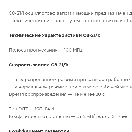
С8-21
/1 осциллограф запоминающий предназначен д
электрических сигналов путем запоминания или об
Технические характеристики
С8-21
/1:
Полоса пропускания — 100 МГц.
Скорость записи
С8-21
/1:
— в форсированном режиме при размере рабочей час
— в нормальном режиме при размере рабочей части 
Время воспроизведения — не менее 30 с.
Тип ЭЛТ — 16ЛН14И.
Коэффициент отклонения — от 5 мВ/дел. до 5 В/дел.
Коэффициент развертки: