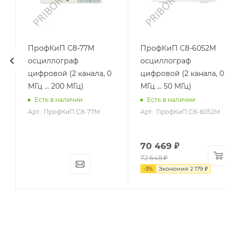
ПрофКиП С8-77М
ПрофКиП С8-6052М
осциллограф
осциллограф
цифровой (2 канала, 0
цифровой (2 канала, 0
МГц … 200 МГц)
МГц … 50 МГц)
Есть в наличии
Есть в наличии
Арт.: ПрофКиП С8-77М
Арт.: ПрофКиП С8-6052М
70 469
₽
72 648
₽
-
3
%
Экономия
2 179
₽