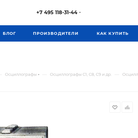
+7 495 118-31-44
БЛОГ
ПРОИЗВОДИТЕЛИ
КАК КУПИТЬ
—
—
—
Осциллографы
Осциллографы С1, С8, С9 и др.
Осцилл