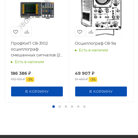
ПрофКиП С8-3102
Осциллограф С8-9а
осциллограф
Есть в наличии
смешанных сигналов (2
канала, 0 МГц … 100 МГц)
Есть в наличии
186 386
₽
49 907
₽
192 150
₽
51 450
₽
-
3
%
-
3
%
В КОРЗИНУ
В КОРЗИНУ