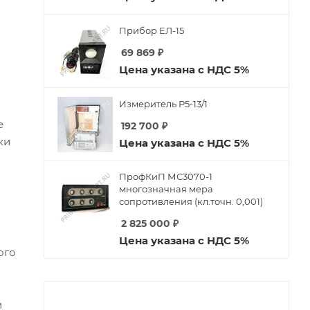
Прибор ЕЛ-15
69 869
₽
Цена указана с НДС 5%
Измеритель Р5-13/1
е
192 700
₽
ки
Цена указана с НДС 5%
ПрофКиП МС3070-1
многозначная мера
сопротивления (кл.точн. 0,001)
2 825 000
₽
Цена указана с НДС 5%
ого
и