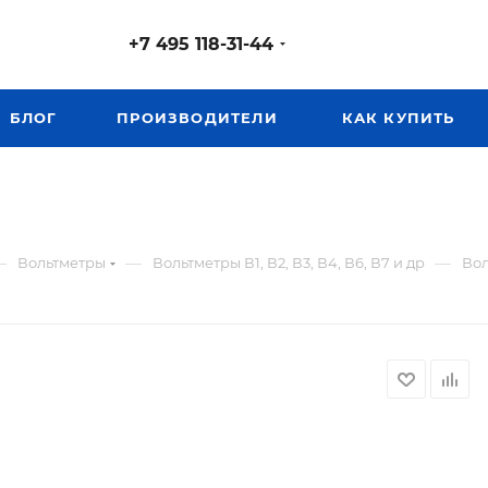
+7 495 118-31-44
БЛОГ
ПРОИЗВОДИТЕЛИ
КАК КУПИТЬ
—
—
—
Вольтметры
Вольтметры В1, В2, В3, В4, В6, В7 и др
Вол