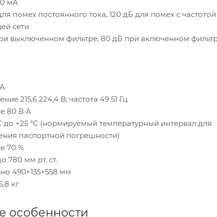
50 мА
для помех постоянного тока, 120 дБ для помех с частотой
ей сети
при выключенном фильтре, 80 дБ при включенном фильт
мА
ние 215,6 224,4 В; частота 49 51 Гц
е 80 В·А
°C до +25 °C (нормируемый температурный интервал для
ения паспортной погрешности)
е 70 %
о 780 мм рт. ст.
но 490×135×558 мм
6,8 кг
е особенности