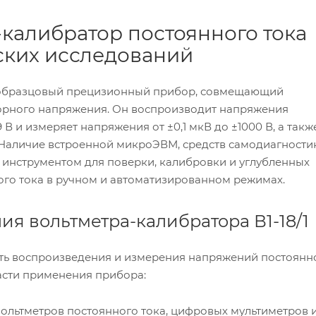
р-калибратор постоянного тока
ских исследований
то образцовый прецизионный прибор, совмещающий
орного напряжения. Он воспроизводит напряжения
9 В и измеряет напряжения от ±0,1 мкВ до ±1000 В, а такж
 Наличие встроенной микроЭВМ, средств самодиагности
м инструментом для поверки, калибровки и углубленных
го тока в ручном и автоматизированном режимах.
я вольтметра-калибратора В1-18/1
ность воспроизведения и измерения напряжений постоянн
ласти применения прибора:
ольтметров постоянного тока, цифровых мультиметров 