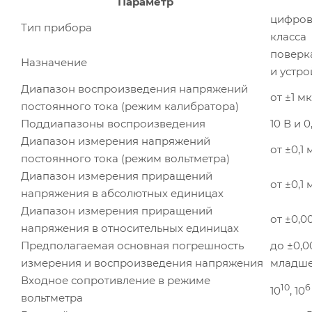
Параметр
цифров
Тип прибора
класса
поверк
Назначение
и устро
Диапазон воспроизведения напряжений
от ±1 м
постоянного тока (режим калибратора)
Поддиапазоны воспроизведения
10 В и 0
Диапазон измерения напряжений
от ±0,1
постоянного тока (режим вольтметра)
Диапазон измерения приращений
от ±0,1
напряжения в абсолютных единицах
Диапазон измерения приращений
от ±0,0
напряжения в относительных единицах
Предполагаемая основная погрешность
до ±0,
измерения и воспроизведения напряжения
младше
Входное сопротивление в режиме
10
6
10
, 10
вольтметра