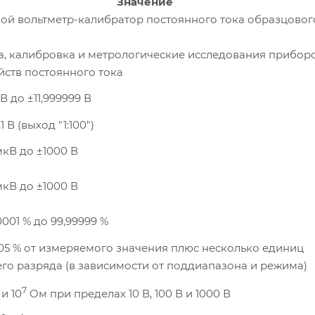
Значение
ой вольтметр-калибратор постоянного тока образцовог
а, калибровка и метрологические исследования прибор
йств постоянного тока
кВ до ±11,999999 В
,1 В (выход "1:100")
 мкВ до ±1000 В
 мкВ до ±1000 В
0001 % до 99,99999 %
005 % от измеряемого значения плюс несколько единиц
го разряда (в зависимости от поддиапазона и режима)
7
и 10
Ом при пределах 10 В, 100 В и 1000 В