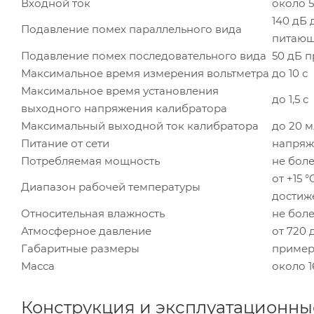
Входной ток
около 
140 дБ 
Подавление помех параллельного вида
питающ
Подавление помех последовательного вида
50 дБ 
Максимальное время измерения вольтметра
до 10 с
Максимальное время установления
до 1,5 с
выходного напряжения калибратора
Максимальный выходной ток калибратора
до 20 
Питание от сети
напряже
Потребляемая мощность
не боле
от +15 
Диапазон рабочей температуры
достиж
Относительная влажность
не боле
Атмосферное давление
от 720 д
Габаритные размеры
пример
Масса
около 1
Конструкция и эксплуатационны