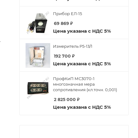
Прибор ЕЛ-15
69 869
₽
Цена указана с НДС 5%
.
Измеритель Р5-13/1
192 700
₽
Цена указана с НДС 5%
ПрофКиП МС3070-1
многозначная мера
сопротивления (кл.точн. 0,001)
2 825 000
₽
Цена указана с НДС 5%