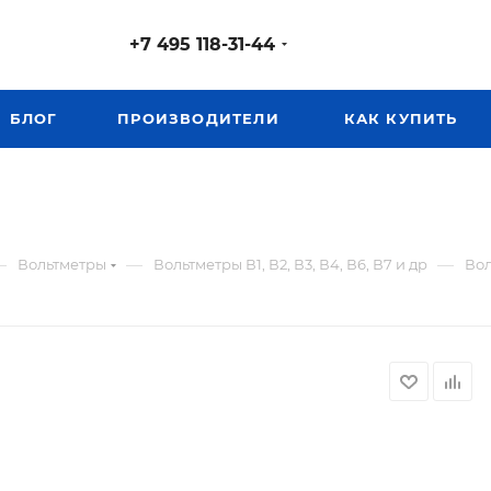
+7 495 118-31-44
БЛОГ
ПРОИЗВОДИТЕЛИ
КАК КУПИТЬ
—
—
—
Вольтметры
Вольтметры В1, В2, В3, В4, В6, В7 и др
Вол