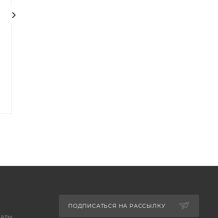
Вольтметр В7-56
Вольтметр В7-54/2
Есть в наличии
Есть в наличии
Арт.: В7-56
Арт.: В7-54/2
99 202
₽
235 477
₽
102 270
₽
242 760
₽
-
3
%
Экономия
3 068
₽
-
3
%
Экономия
7 283
₽
ПОДПИСАТЬСЯ НА РАССЫЛКУ
латы