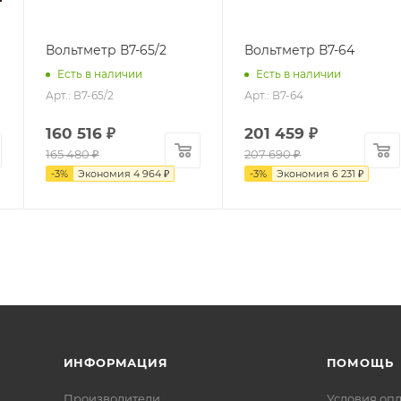
Вольтметр В7-65/2
Вольтметр В7-64
Есть в наличии
Есть в наличии
Арт.: В7-65/2
Арт.: В7-64
160 516
₽
201 459
₽
165 480
₽
207 690
₽
-
3
%
Экономия
4 964
₽
-
3
%
Экономия
6 231
₽
ИНФОРМАЦИЯ
ПОМОЩЬ
Производители
Условия оп