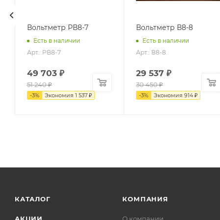
Вольтметр РВ8-7
Вольтметр В8-8
Есть в наличии
Есть в наличии
Арт.: РВ8-7
Арт.: В8-8
49 703
₽
29 537
₽
51 240
₽
30 450
₽
-
3
%
Экономия
1 537
₽
-
3
%
Экономия
914
₽
КАТАЛОГ
КОМПАНИЯ
АКЦИИ
О компании