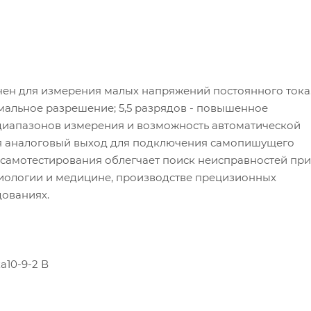
ен для измерения малых напряжений постоянного тока
рмальное разрешение; 5,5 разрядов - повышенное
диапазонов измерения и возможность автоматической
ся аналоговый выход для подключения самопишущего
самотестирования облегчает поиск неисправностей при
биологии и медицине, производстве прецизионных
дованиях.
а10-9-2 В