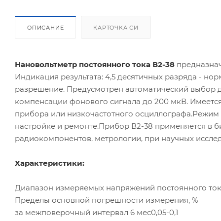
ОПИСАНИЕ
КАРТОЧКА СИ
Нановольтметр постоянного тока В2-38
предназнач
Индикация результата: 4,5 десятичных разряда - но
разрешение. Предусмотрен автоматический выбор 
компенсации фонового сигнала до 200 мкВ. Имеет
прибора или низкочастотного осциллографа.Режим 
настройке и ремонте.Прибор В2-38 применяется в 
радиокомпонентов, метрологии, при научных иссле
Характеристики:
Диапазон измеряемых напряжений постоянного ток
Пределы основной погрешности измерения, %
за межповерочный интервал 6 мес0,05-0,1