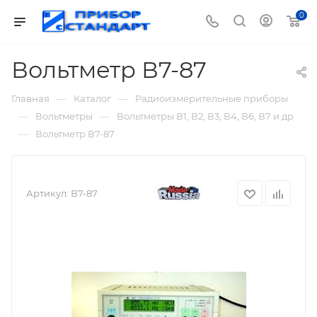
0
Вольтметр В7-87
—
—
Главная
Каталог
Радиоизмерительные приборы
—
—
Вольтметры
Вольтметры В1, В2, В3, В4, В6, В7 и др
—
Вольтметр В7-87
Артикул:
В7-87