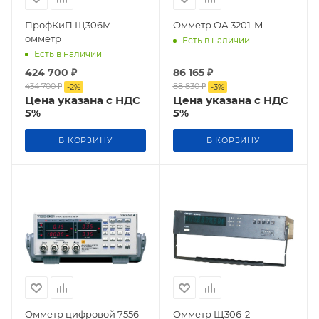
ПрофКиП Щ306М
Омметр ОА 3201-М
омметр
Есть в наличии
Есть в наличии
424 700
₽
86 165
₽
434 700
₽
88 830
₽
-
2
%
-
3
%
Цена указана с НДС
Цена указана с НДС
5%
5%
В КОРЗИНУ
В КОРЗИНУ
Омметр цифровой 7556
Омметр Щ306-2