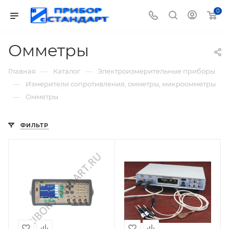
0
Омметры
—
—
Главная
Каталог
Электроизмерительные приборы
—
Измерители сопротивления, омметры, микроомметры
—
Омметры
ФИЛЬТР