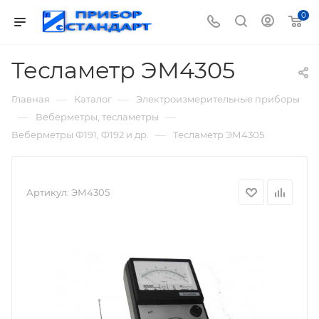
0
Тесламетр ЭМ4305
—
—
Главная
Каталог
Электроизмерительные приборы
—
—
Веберметры, тесламетры
—
Веберметры Ф191, Ф192 и др.
Тесламетр ЭМ4305
Артикул:
ЭМ4305