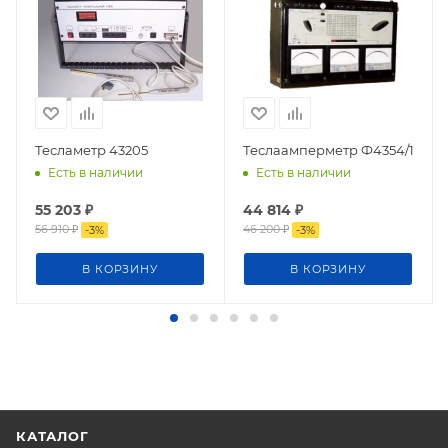
Тесламетр 43205
Теслаамперметр Ф4354/1
Есть в наличии
Есть в наличии
55 203
₽
44 814
₽
56 910
₽
46 200
₽
-
3
%
-
3
%
В КОРЗИНУ
В КОРЗИНУ
КАТАЛОГ