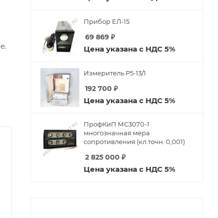
Прибор ЕЛ-15
69 869
₽
е.
Цена указана с НДС 5%
Измеритель Р5-13/1
192 700
₽
Цена указана с НДС 5%
ПрофКиП МС3070-1
многозначная мера
сопротивления (кл.точн. 0,001)
2 825 000
₽
Цена указана с НДС 5%