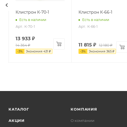
Клистрон К-70-1
Клистрон К-66-1
Есть в наличии
Есть в наличии
Арт.: К-70-1
Арт.: К-66-1
13 933
₽
11 815
₽
14 364
₽
12 180
₽
-
3
%
Экономия
431
₽
-
3
%
Экономия
365
₽
КАТАЛОГ
КОМПАНИЯ
АКЦИИ
О компании