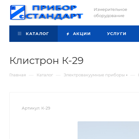
Измерительное
оборудование
КАТАЛОГ
АКЦИИ
УСЛУГИ
Клистрон К-29
—
—
—
Главная
Каталог
Электровакуумные приборы
Артикул:
К-29