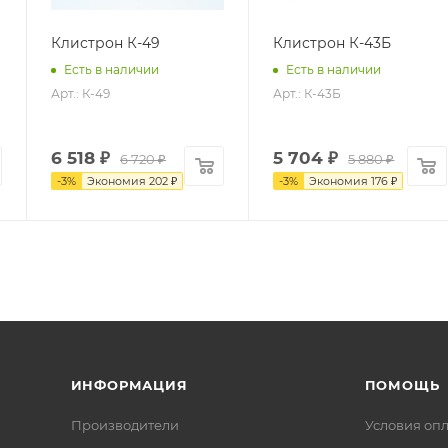
Клистрон К-49
Клистрон К-43Б
Есть в наличии
Есть в наличии
Арт.: К-49
Арт.: К-43Б
6 518
₽
5 704
₽
6 720
₽
5 880
₽
-
3
%
Экономия
202
₽
-
3
%
Экономия
176
₽
ИНФОРМАЦИЯ
ПОМОЩЬ
Производители
Условия оп