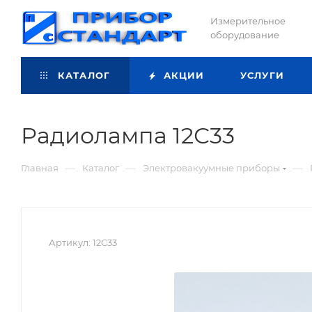
Измерительное
оборудование
КАТАЛОГ
АКЦИИ
УСЛУГИ
Радиолампа 12С33
—
—
—
Главная
Каталог
Электровакуумные приборы
Артикул:
12С33