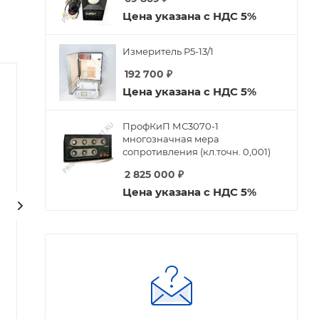
Цена указана с НДС 5%
Измеритель Р5-13/1
192 700
₽
Цена указана с НДС 5%
ПрофКиП МС3070-1
многозначная мера
сопротивления (кл.точн. 0,001)
2 825 000
₽
Цена указана с НДС 5%
Радиолампа 1Ж29Б-Р
Радиолампа 6С19П-В-
ОС
Есть в наличии
Арт.: 1Ж29Б-Р
Нет в наличии
Арт.: 6С19П-В-ОС
385
₽
397
₽
-
3
%
Экономия
12
₽