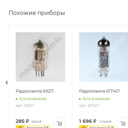
Похожие приборы
Радиолампа 6Х2П
Радиолампа 6П14П
Есть в наличии
Есть в наличии
Арт.: 6Х2П
Арт.: 6П14П
285
₽
1 696
₽
294
₽
1 748
₽
-
3
%
Экономия
9
₽
-
3
%
Экономия
52
₽