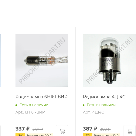
Радиолампа 6Н16Г-ВИР
Радиолампа 4Ц14С
Есть в наличии
Есть в наличии
Арт.: 6Н16Г-ВИР
Арт.: 4Ц14С
337
₽
387
₽
347
₽
399
₽
-
3
%
Экономия
10
₽
-
3
%
Экономия
12
₽