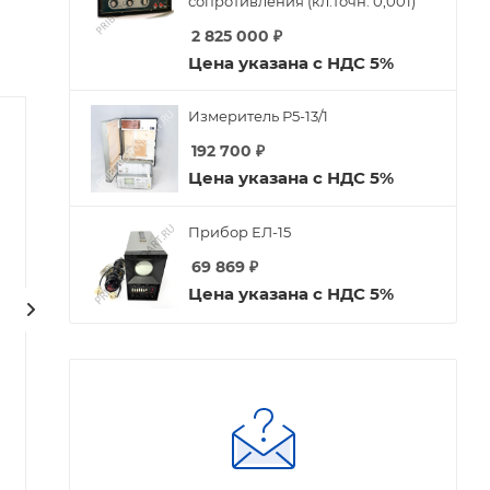
сопротивления (кл.точн. 0,001)
2 825 000
₽
Цена указана с НДС 5%
Измеритель Р5-13/1
192 700
₽
Цена указана с НДС 5%
Прибор ЕЛ-15
69 869
₽
Цена указана с НДС 5%
Радиолампа 6П14П
Радиолампа 6Н3П-ДР
Есть в наличии
Есть в наличии
Арт.: 6П14П
Арт.: 6Н3П-ДР
1 696
₽
1 777
₽
1 748
₽
1 832
₽
-
3
%
Экономия
52
₽
-
3
%
Экономия
55
₽