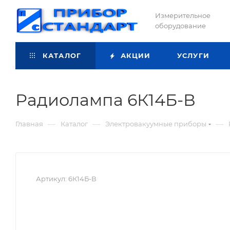
Измерительное
оборудование
КАТАЛОГ
АКЦИИ
УСЛУГИ
Радиолампа 6К14Б-В
—
—
—
Главная
Каталог
Электровакуумные приборы
Артикул:
6К14Б-В