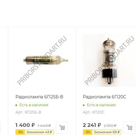
Радиолампа 6П25Б-В
Радиолампа 6П20С
Есть в наличии
Есть в наличии
Арт.: 6П25Б-В
Арт.: 6П20С
1 400
₽
2 241
₽
1 443
₽
2 310
₽
-
3
%
Экономия
43
₽
-
3
%
Экономия
69
₽