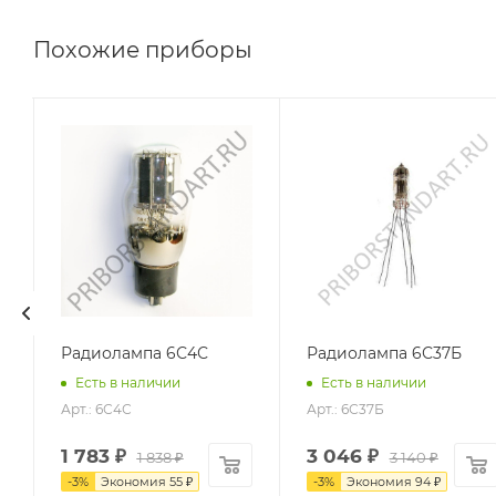
Похожие приборы
Радиолампа 6С4С
Радиолампа 6С37Б
Есть в наличии
Есть в наличии
Арт.: 6С4С
Арт.: 6С37Б
1 783
₽
3 046
₽
1 838
₽
3 140
₽
-
3
%
Экономия
55
₽
-
3
%
Экономия
94
₽