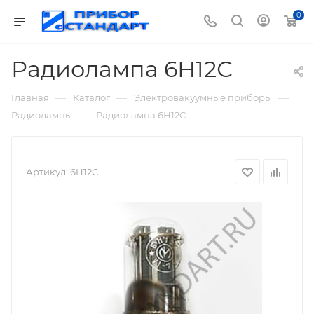
0
Радиолампа 6Н12С
—
—
—
Главная
Каталог
Электровакуумные приборы
—
Радиолампы
Радиолампа 6Н12С
Артикул:
6Н12С