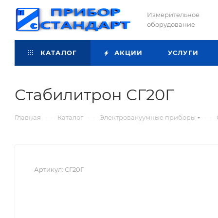
Измерительное
оборудование
КАТАЛОГ
АКЦИИ
УСЛУГИ
Стабилитрон СГ20Г
—
—
—
Главная
Каталог
Электровакуумные приборы
Артикул:
СГ20Г