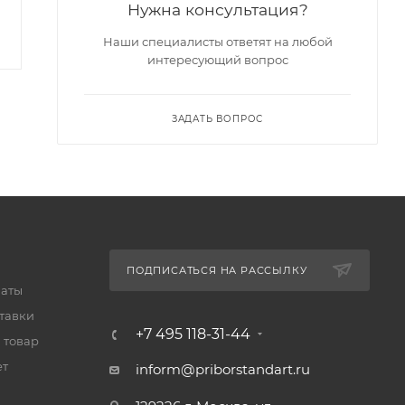
Нужна консультация?
1 426
₽
1 470
₽
-
3
%
Экономия
44
₽
Наши специалисты ответят на любой
интересующий вопрос
ЗАДАТЬ ВОПРОС
ПОДПИСАТЬСЯ НА РАССЫЛКУ
латы
тавки
+7 495 118-31-44
 товар
ет
inform@priborstandart.ru