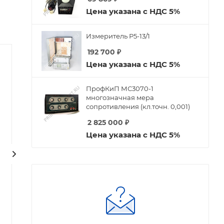
Цена указана с НДС 5%
Измеритель Р5-13/1
192 700
₽
Цена указана с НДС 5%
ПрофКиП МС3070-1
многозначная мера
сопротивления (кл.точн. 0,001)
2 825 000
₽
Цена указана с НДС 5%
Стабилитрон СГ-312А
Стабилитрон СГ-202Б
Есть в наличии
Есть в наличии
Арт.: СГ-312А
Арт.: СГ-202Б