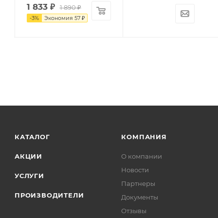
1 833
₽
1 890
₽
-
3
%
Экономия
57
₽
КАТАЛОГ
КОМПАНИЯ
АКЦИИ
О компании
Новости
УСЛУГИ
Партнеры
ПРОИЗВОДИТЕЛИ
Документы
Отзывы