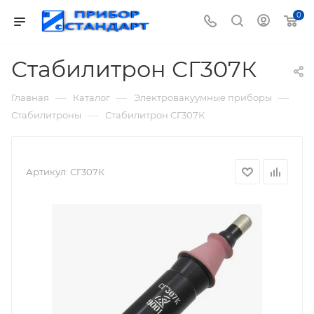
0
Стабилитрон СГ307К
—
—
—
Главная
Каталог
Электровакуумные приборы
—
Стабилитроны
Стабилитрон СГ307К
Артикул:
СГ307К