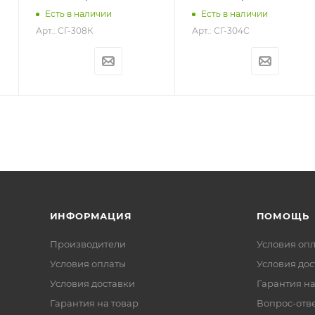
Есть в наличии
Есть в наличии
Арт.: СГ-308К
Арт.: СГ-304С
ИНФОРМАЦИЯ
ПОМОЩЬ
Производители
Условия оп
Условия оплаты
Условия дос
Условия доставки
Гарантия на
Гарантия на товар
Вопрос-отв