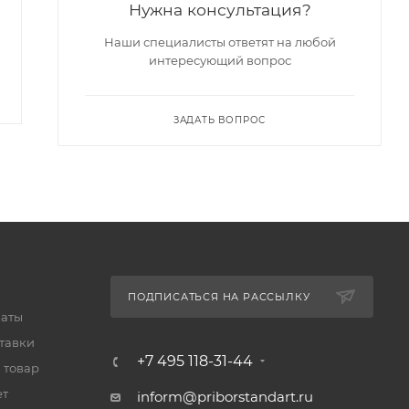
Нужна консультация?
Есть в наличии
Есть в наличии
Арт.: СГ-18С
Арт.: СГ-18П
Наши специалисты ответят на любой
интересующий вопрос
ЗАДАТЬ ВОПРОС
ПОДПИСАТЬСЯ НА РАССЫЛКУ
латы
тавки
+7 495 118-31-44
 товар
ет
inform@priborstandart.ru