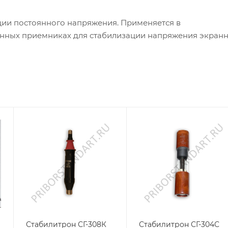
ции постоянного напряжения. Применяется в
динных приемниках для стабилизации напряжения экран
Стабилитрон СГ-308К
Стабилитрон СГ-304С