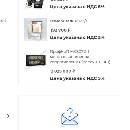
Цена указана с НДС 5%
ных
Измеритель Р5-13/1
192 700
₽
Цена указана с НДС 5%
ПрофКиП МС3070-1
многозначная мера
сопротивления (кл.точн. 0,001)
2 825 000
₽
Цена указана с НДС 5%
Стабилитрон СГ-18С
Стабилитрон СГ-18П