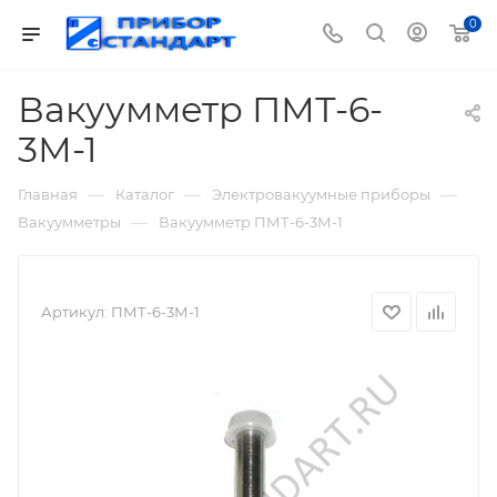
0
Вакуумметр ПМТ-6-
3М-1
—
—
—
Главная
Каталог
Электровакуумные приборы
—
Вакуумметры
Вакуумметр ПМТ-6-3М-1
Артикул:
ПМТ-6-3М-1