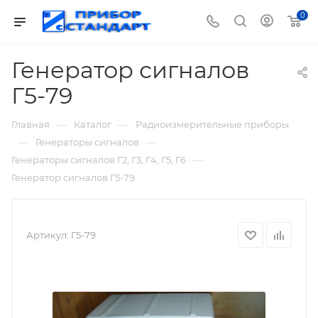
0
Генератор сигналов
Г5-79
—
—
Главная
Каталог
Радиоизмерительные приборы
—
—
Генераторы сигналов
—
Генераторы сигналов Г2, Г3, Г4, Г5, Г6
Генератор сигналов Г5-79
Артикул:
Г5-79