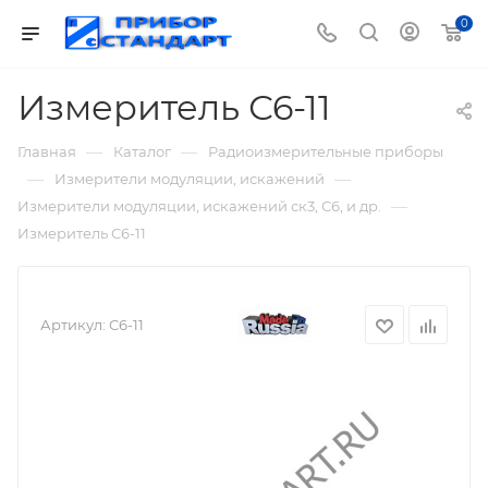
0
Измеритель С6-11
—
—
Главная
Каталог
Радиоизмерительные приборы
—
—
Измерители модуляции, искажений
—
Измерители модуляции, искажений ск3, С6, и др.
Измеритель С6-11
Артикул:
С6-11