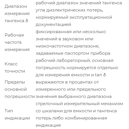
рабочий диапазон значений тангенса
Диапазон
угла диэлектрических потерь,
измерения
нормируемый эксплуатационной
тангенса δ
документацией
фиксированная или несколько
Рабочая
значений в звуковом или
частота
низкочастотном диапазоне,
измерения
задаваемые паспортом прибора
рабочий лабораторный, основная
Класс
погрешность нормируется отдельно
точности
для измерения емкости и tan δ
Пределы
выражаются в процентах от
основной
измеренного или предельного
погрешности
значения выбранного диапазона
стрелочный измерительный механизм
Тип
со шкалами для емкости и тангенса
индикации
потерь либо комбинированная
индикация