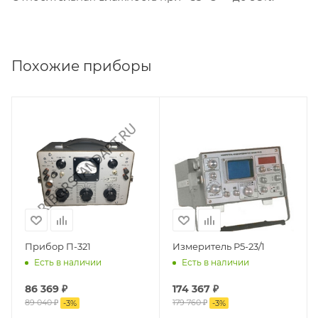
Похожие приборы
Прибор П-321
Измеритель Р5-23/1
Есть в наличии
Есть в наличии
86 369
₽
174 367
₽
89 040
₽
179 760
₽
-
3
%
-
3
%