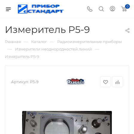
0
Измеритель Р5-9
—
—
Главная
Каталог
Радиоизмерительные приборы
—
—
Измерители неоднородностей линий
Измеритель Р5-9
Артикул:
Р5-9