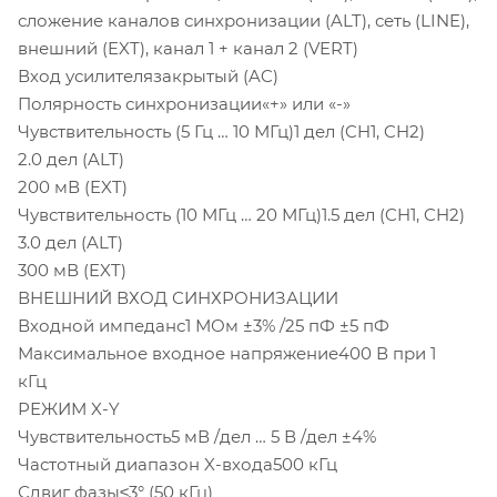
сложение каналов синхронизации (ALT), сеть (LINE),
внешний (EXT), канал 1 + канал 2 (VERT)
Вход усилителязакрытый (AC)
Полярность синхронизации«+» или «-»
Чувствительность (5 Гц … 10 МГц)1 дел (CH1, CH2)
2.0 дел (ALT)
200 мВ (EXT)
Чувствительность (10 МГц … 20 МГц)1.5 дел (CH1, CH2)
3.0 дел (ALT)
300 мВ (EXT)
ВНЕШНИЙ ВХОД СИНХРОНИЗАЦИИ
Входной импеданс1 МОм ±3% /25 пФ ±5 пФ
Максимальное входное напряжение400 В при 1
кГц
РЕЖИМ X-Y
Чувствительность5 мВ /дел … 5 В /дел ±4%
Частотный диапазон X-входа500 кГц
Сдвиг фазы≤3° (50 кГц)