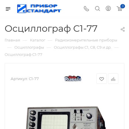
0
Осциллограф С1-77
—
—
Главная
Каталог
Радиоизмерительные приборы
—
—
—
Осциллографы
Осциллографы С1, С8, С9 и др.
Осциллограф С1-77
Артикул:
С1-77