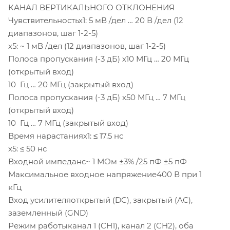
КАНАЛ ВЕРТИКАЛЬНОГО ОТКЛОНЕНИЯ
Чувствительностьх1: 5 мВ /дел … 20 В /дел (12
диапазонов, шаг 1-2-5)
х5: ~ 1 мВ /дел (12 диапазонов, шаг 1-2-5)
Полоса пропускания (-3 дБ) х10 МГц … 20 МГц
(открытый вход)
10 Гц … 20 МГц (закрытый вход)
Полоса пропускания (-3 дБ) х50 МГц … 7 МГц
(открытый вход)
10 Гц … 7 МГц (закрытый вход)
Время нарастаниях1: ≤ 17.5 нс
х5: ≤ 50 нс
Входной импеданс~ 1 МОм ±3% /25 пФ ±5 пФ
Максимальное входное напряжение400 В при 1
кГц
Вход усилителяоткрытый (DC), закрытый (АС),
заземленный (GND)
Режим работыканал 1 (CH1), канал 2 (CH2), оба