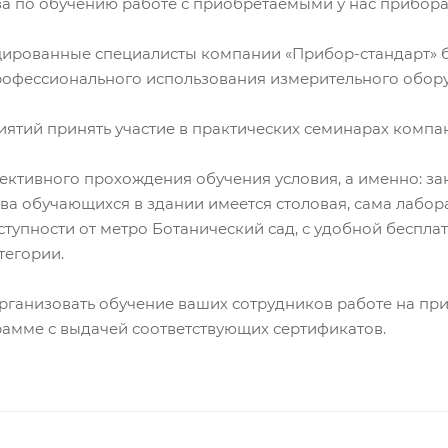
за по обучению работе с приобретаемыми у нас прибора
ицированные специалисты компании «Прибор-стандарт» 
рофессионального использования измерительного обор
тий принять участие в практических семинарах компан
ективного прохождения обучения условия, а именно: за
а обучающихся в здании имеется столовая, сама лаборат
оступности от метро Ботанический сад, с удобной беспл
тегории.
рганизовать обучение ваших сотрудников работе на пр
амме с выдачей соответствующих сертификатов.